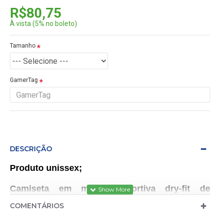
R$80,75
À vista (5% no boleto)
Tamanho
GamerTag
DESCRIÇÃO
Produto unissex;
Camiseta em malha esportiva dry-fit de
composição 100% poliéster;
COMENTÁRIOS