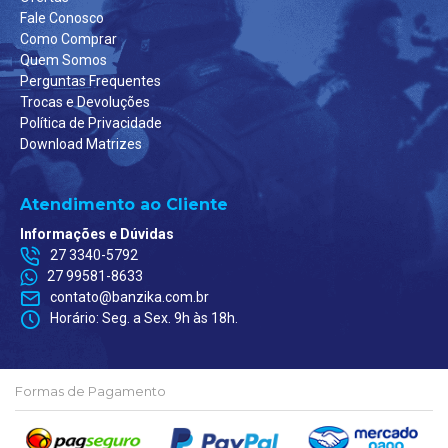
PP - (L) 46cm x (A) 64cm
Fale Conosco
Como Comprar
P - (L) 48cm x (A) 69cm
Quem Somos
Perguntas Frequentes
M - (L) 52cm x (A) 73cm
Trocas e Devoluções
Política de Privacidade
G - (L) 55cm x (A) 76cm
Download Matrizes
GG - (L) 57cm x (A) 78cm
Atendimento ao Cliente
G1 - (L) 60cm x (A) 81cm
Informações e Dúvidas
G2 - (L) 62cm x (A) 84cm
27 3340-5792
27 99581-8633
G3 - (L) 65cm x (A) 88cm
contato@banzika.com.br
Horário: Seg. a Sex. 9h às 18h.
Babylook
Formas de Pagamento